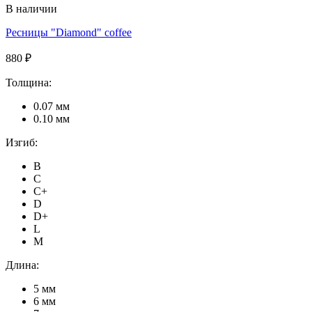
В наличии
Ресницы "Diamond" coffee
880 ₽
Толщина:
0.07 мм
0.10 мм
Изгиб:
B
C
C+
D
D+
L
M
Длина:
5 мм
6 мм