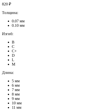
820 ₽
Толщина:
0.07 мм
0.10 мм
Изгиб:
B
C
C+
D
L
M
Длина:
5 мм
6 мм
7 мм
8 мм
9 мм
10 мм
11 мм