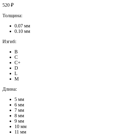
520 ₽
Толщина:
0.07 мм
0.10 мм
Изгиб:
B
C
C+
D
L
M
Длина:
5 мм
6 мм
7 мм
8 мм
9 мм
10 мм
11 мм