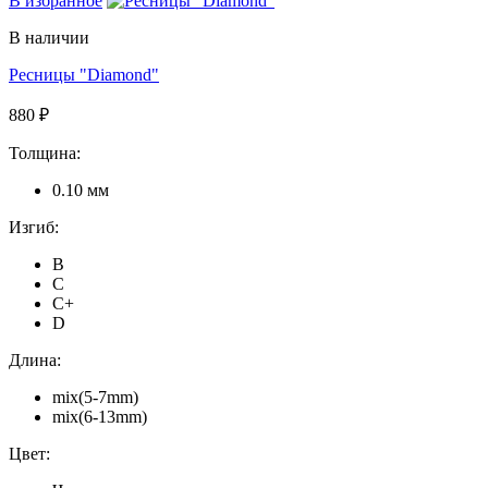
В избранное
В наличии
Ресницы "Diamond"
880 ₽
Толщина:
0.10 мм
Изгиб:
B
C
C+
D
Длина:
mix(5-7mm)
mix(6-13mm)
Цвет: