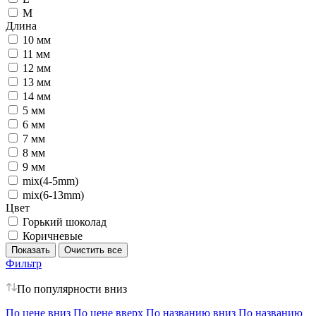
M
Длина
10 мм
11 мм
12 мм
13 мм
14 мм
5 мм
6 мм
7 мм
8 мм
9 мм
mix(4-5mm)
mix(6-13mm)
Цвет
Горький шоколад
Коричневые
Фильтр
По популярности вниз
По цене вниз
По цене вверх
По названию вниз
По названию