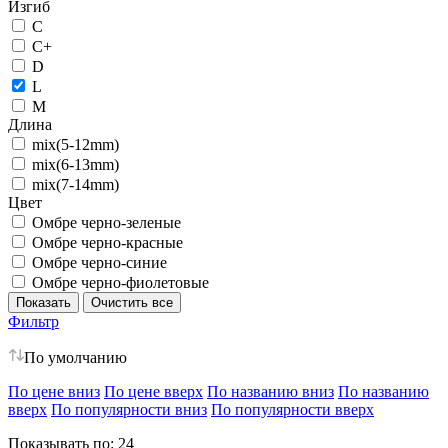
Изгиб
C
C+
D
L
M
Длина
mix(5-12mm)
mix(6-13mm)
mix(7-14mm)
Цвет
Омбре черно-зеленые
Омбре черно-красные
Омбре черно-синие
Омбре черно-фиолетовые
Фильтр
По умолчанию
По цене вниз
По цене вверх
По названию вниз
По названию
вверх
По популярности вниз
По популярности вверх
Показывать по:
24