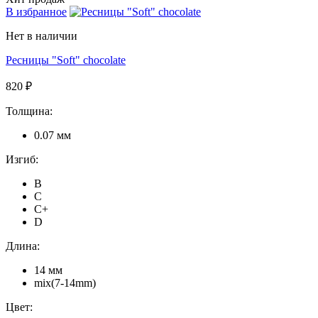
В избранное
Нет в наличии
Ресницы "Soft" chocolate
820 ₽
Толщина:
0.07 мм
Изгиб:
B
C
C+
D
Длина:
14 мм
mix(7-14mm)
Цвет: