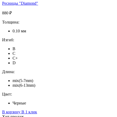
Ресницы "Diamond"
880 ₽
Толщина:
0.10 мм
Изгиб:
B
C
C+
D
Длина:
mix(5-7mm)
mix(6-13mm)
Цвет:
Черные
В корзину
В 1 клик
Хит продаж