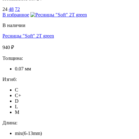
24
48
72
В избранное
В наличии
Ресницы "Soft" 2T green
940 ₽
Толщина:
0.07 мм
Изгиб:
C
C+
D
L
M
Длина:
mix(6-13mm)