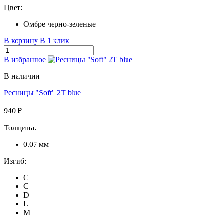
Цвет:
Омбре черно-зеленые
В корзину
В 1 клик
В избранное
В наличии
Ресницы "Soft" 2T blue
940 ₽
Толщина:
0.07 мм
Изгиб:
C
C+
D
L
M