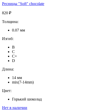
Ресницы "Soft" chocolate
820 ₽
Толщина:
0.07 мм
Изгиб:
B
C
C+
D
Длина:
14 мм
mix(7-14mm)
Цвет:
Горький шоколад
Нет в наличии