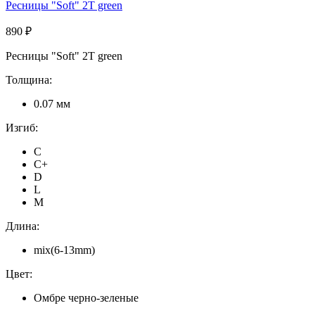
Ресницы "Soft" 2T green
890 ₽
Ресницы "Soft" 2T green
Толщина:
0.07 мм
Изгиб:
C
C+
D
L
M
Длина:
mix(6-13mm)
Цвет:
Омбре черно-зеленые