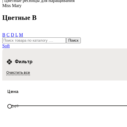
|
Цветные ресницы для наращивания
Miss Mary
Цветные B
В
С
D
L
М
Soft
Фильтр
Очистить все
Цена