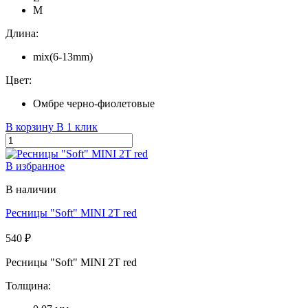
M
Длина:
mix(6-13mm)
Цвет:
Омбре черно-фиолетовые
В корзину
В 1 клик
В избранное
В наличии
Ресницы "Soft" MINI 2T red
540 ₽
Ресницы "Soft" MINI 2T red
Толщина: