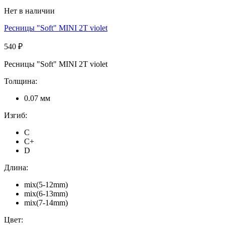
Нет в наличии
Ресницы "Soft" MINI 2T violet
540 ₽
Ресницы "Soft" MINI 2T violet
Толщина:
0.07 мм
Изгиб:
C
C+
D
Длина:
mix(5-12mm)
mix(6-13mm)
mix(7-14mm)
Цвет: