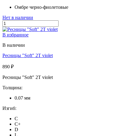
Омбре черно-фиолетовые
Нет в наличии
В избранное
В наличии
Ресницы "Soft" 2T violet
890 ₽
Ресницы "Soft" 2T violet
Толщина:
0.07 мм
Изгиб:
C
C+
D
L