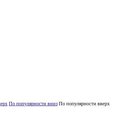
верх
По популярности вниз
По популярности вверх