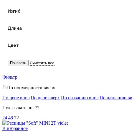
Изгиб
Длина
Цвет
Фильтр
По популярности вверх
По цене вниз
По цене вверх
По названию вниз
По названию в
Показывать по:
72
24
48
72
В избранное