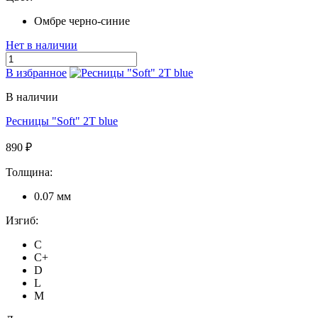
Омбре черно-синие
Нет в наличии
В избранное
В наличии
Ресницы "Soft" 2T blue
890 ₽
Толщина:
0.07 мм
Изгиб:
C
C+
D
L
M