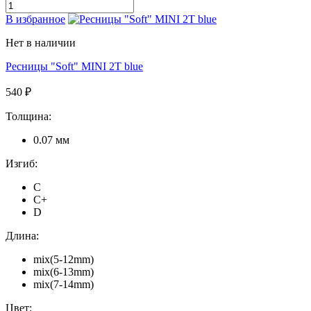
В избранное
Нет в наличии
Ресницы "Soft" MINI 2T blue
540 ₽
Толщина:
0.07 мм
Изгиб:
C
C+
D
Длина:
mix(5-12mm)
mix(6-13mm)
mix(7-14mm)
Цвет: