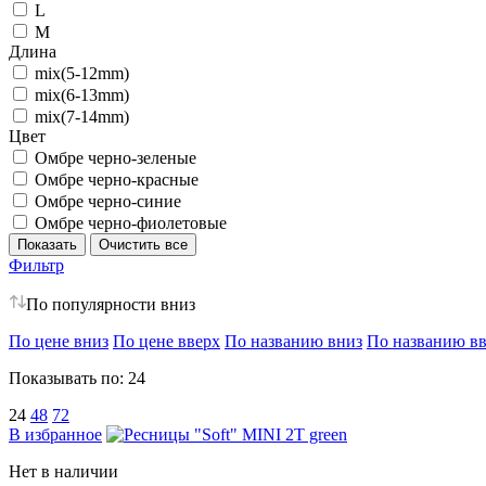
L
M
Длина
mix(5-12mm)
mix(6-13mm)
mix(7-14mm)
Цвет
Омбре черно-зеленые
Омбре черно-красные
Омбре черно-синие
Омбре черно-фиолетовые
Фильтр
По популярности вниз
По цене вниз
По цене вверх
По названию вниз
По названию в
Показывать по:
24
24
48
72
В избранное
Нет в наличии