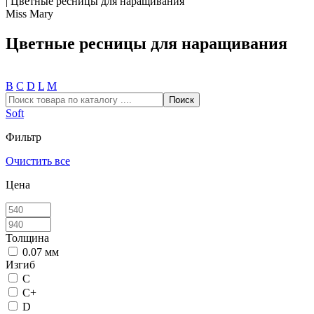
|
Цветные ресницы для наращивания
Miss Mary
Цветные ресницы для наращивания
В
С
D
L
М
Soft
Фильтр
Очистить все
Цена
Толщина
0.07 мм
Изгиб
C
C+
D