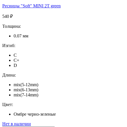
Ресницы "Soft" MINI 2T green
540 ₽
Толщина:
0.07 мм
Изгиб:
C
C+
D
Длина:
mix(5-12mm)
mix(6-13mm)
mix(7-14mm)
Цвет:
Омбре черно-зеленые
Нет в наличии