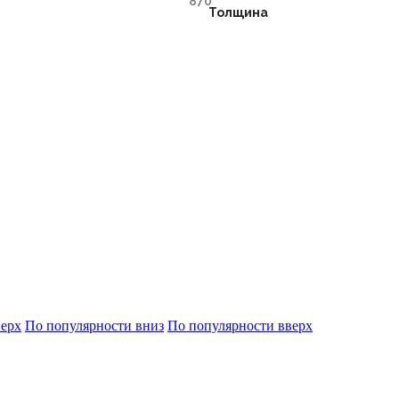
Толщина
верх
По популярности вниз
По популярности вверх