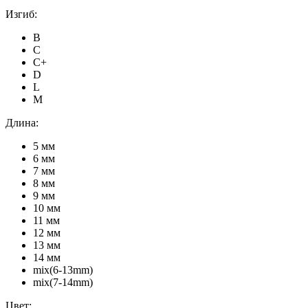
Изгиб:
B
C
C+
D
L
M
Длина:
5 мм
6 мм
7 мм
8 мм
9 мм
10 мм
11 мм
12 мм
13 мм
14 мм
mix(6-13mm)
mix(7-14mm)
Цвет: