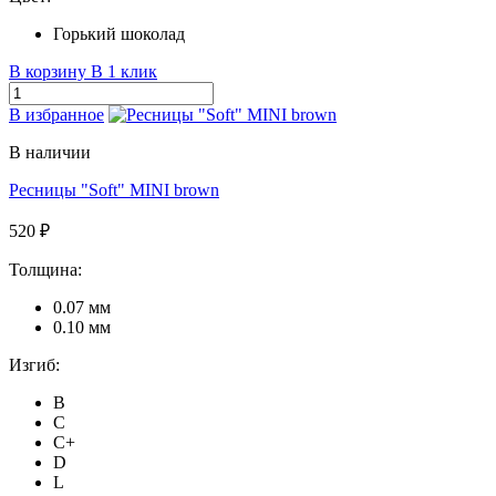
Горький шоколад
В корзину
В 1 клик
В избранное
В наличии
Ресницы "Soft" MINI brown
520 ₽
Толщина:
0.07 мм
0.10 мм
Изгиб:
B
C
C+
D
L