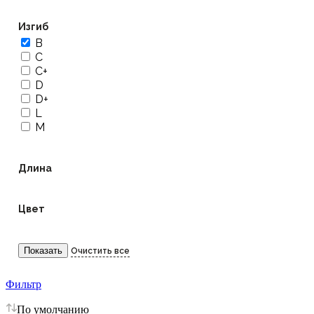
Изгиб
B
C
C+
D
D+
L
M
Длина
Цвет
Фильтр
По умолчанию