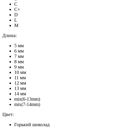
C
C+
D
L
M
Длина:
5 мм
6 мм
7 мм
8 мм
9 мм
10 мм
11 мм
12 мм
13 мм
14 мм
mix(6-13mm)
mix(7-14mm)
Цвет:
Горький шоколад