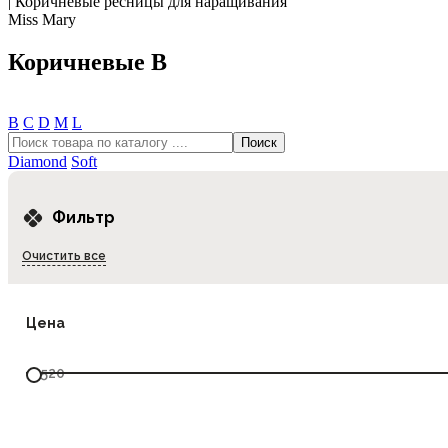
|
Коричневые ресницы для наращивания
Miss Mary
Коричневые B
В
С
D
М
L
Diamond
Soft
Фильтр
Очистить все
Цена