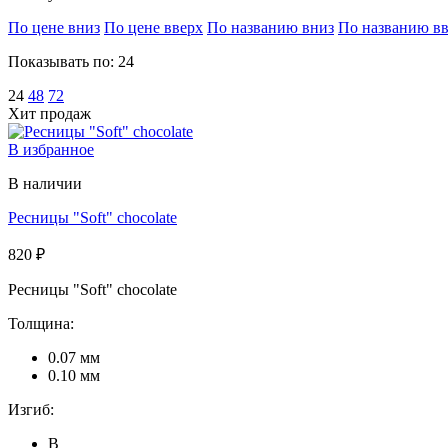
По цене вниз
По цене вверх
По названию вниз
По названию в
Показывать по:
24
24
48
72
Хит продаж
В избранное
В наличии
Ресницы "Soft" chocolate
820 ₽
Ресницы "Soft" chocolate
Толщина:
0.07 мм
0.10 мм
Изгиб:
B