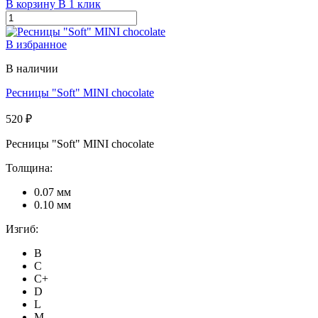
В корзину
В 1 клик
В избранное
В наличии
Ресницы "Soft" MINI chocolate
520 ₽
Ресницы "Soft" MINI chocolate
Толщина:
0.07 мм
0.10 мм
Изгиб:
B
C
C+
D
L
M