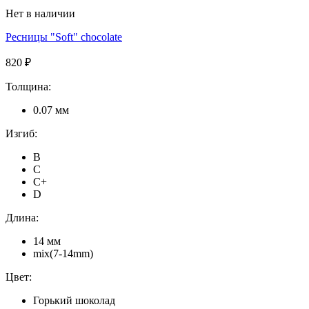
Нет в наличии
Ресницы "Soft" chocolate
820 ₽
Толщина:
0.07 мм
Изгиб:
B
C
C+
D
Длина:
14 мм
mix(7-14mm)
Цвет:
Горький шоколад