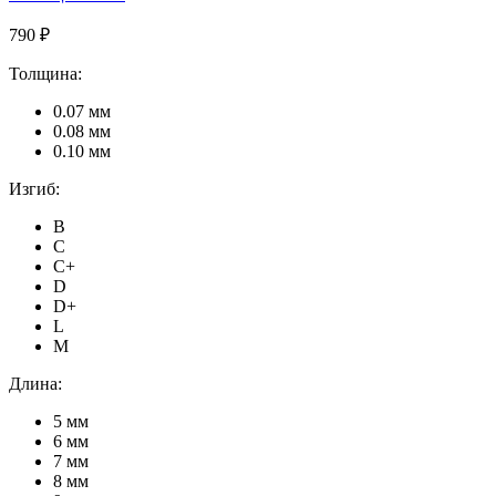
790 ₽
Толщина:
0.07 мм
0.08 мм
0.10 мм
Изгиб:
B
C
C+
D
D+
L
M
Длина:
5 мм
6 мм
7 мм
8 мм