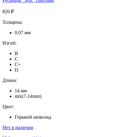
Ресницы "Soft" chocolate
820 ₽
Толщина:
0.07 мм
Изгиб:
B
C
C+
D
Длина:
14 мм
mix(7-14mm)
Цвет:
Горький шоколад
Нет в наличии