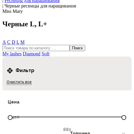
|
Ресницы для наращивания
|
Черные ресницы для наращивания
Miss Mary
Черные L, L+
А
С
D
L
М
My lashes
Diamond
Soft
Фильтр
Очистить все
Цена
Толщина