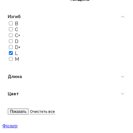
Изгиб
B
C
C+
D
D+
L
M
Длина
Цвет
Фильтр