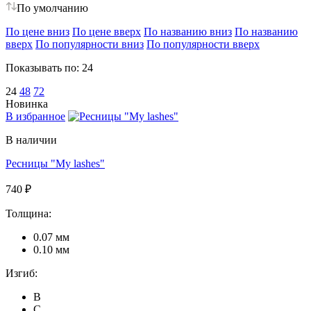
По умолчанию
По цене вниз
По цене вверх
По названию вниз
По названию
вверх
По популярности вниз
По популярности вверх
Показывать по:
24
24
48
72
Новинка
В избранное
В наличии
Ресницы "My lashes"
740 ₽
Толщина:
0.07 мм
0.10 мм
Изгиб:
B
C