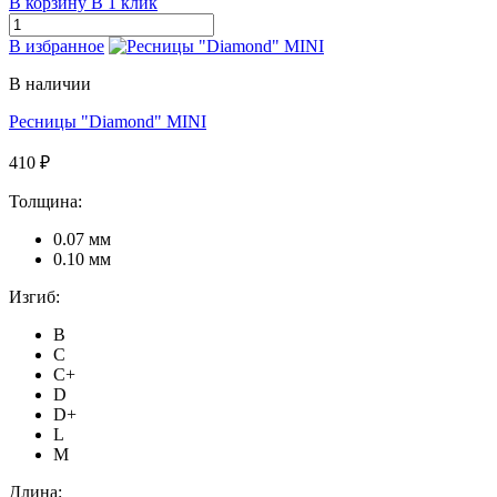
В корзину
В 1 клик
В избранное
В наличии
Ресницы "Diamond" MINI
410 ₽
Толщина:
0.07 мм
0.10 мм
Изгиб:
B
C
C+
D
D+
L
M
Длина: