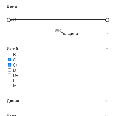
Цена
Толщина
Изгиб
B
C
C+
D
D+
L
M
Длина
Цвет