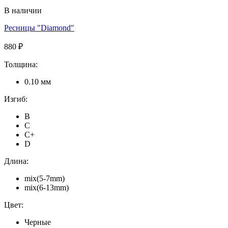
В наличии
Ресницы "Diamond"
880 ₽
Толщина:
0.10 мм
Изгиб:
B
C
C+
D
Длина:
mix(5-7mm)
mix(6-13mm)
Цвет:
Черные