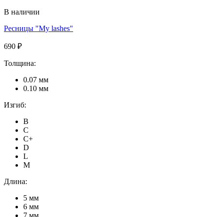
В наличии
Ресницы "My lashes"
690 ₽
Толщина:
0.07 мм
0.10 мм
Изгиб:
B
C
C+
D
L
M
Длина:
5 мм
6 мм
7 мм