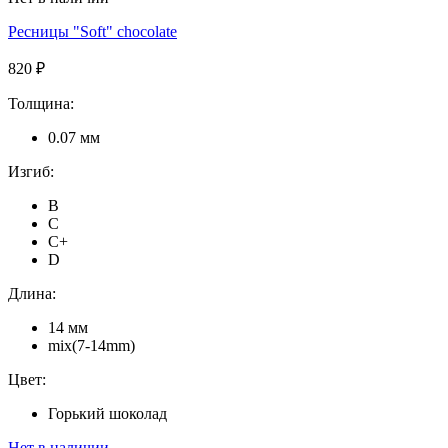
Ресницы "Soft" chocolate
820 ₽
Толщина:
0.07 мм
Изгиб:
B
C
C+
D
Длина:
14 мм
mix(7-14mm)
Цвет:
Горький шоколад
Нет в наличии