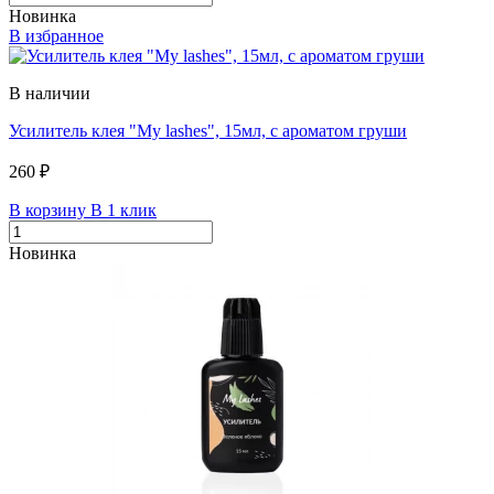
Новинка
В избранное
В наличии
Усилитель клея "My lashes", 15мл, с ароматом груши
260 ₽
В корзину
В 1 клик
Новинка