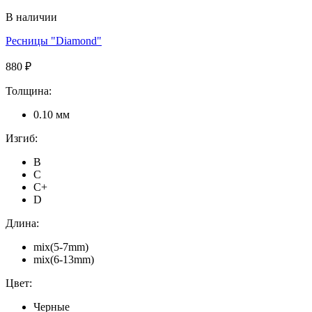
В наличии
Ресницы "Diamond"
880 ₽
Толщина:
0.10 мм
Изгиб:
B
C
C+
D
Длина:
mix(5-7mm)
mix(6-13mm)
Цвет:
Черные