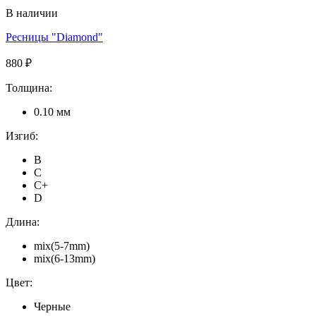
В наличии
Ресницы "Diamond"
880 ₽
Толщина:
0.10 мм
Изгиб:
B
C
C+
D
Длина:
mix(5-7mm)
mix(6-13mm)
Цвет:
Черные